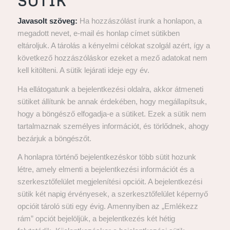
SÜTIK
Javasolt szöveg:
Ha hozzászólást írunk a honlapon, a
megadott nevet, e-mail és honlap címet sütikben
eltároljuk. A tárolás a kényelmi célokat szolgál azért, így a
következő hozzászóláskor ezeket a mező adatokat nem
kell kitölteni. A sütik lejárati ideje egy év.
Ha ellátogatunk a bejelentkezési oldalra, akkor átmeneti
sütiket állítunk be annak érdekében, hogy megállapítsuk,
hogy a böngésző elfogadja-e a sütiket. Ezek a sütik nem
tartalmaznak személyes információt, és törlődnek, ahogy
bezárjuk a böngészőt.
A honlapra történő bejelentkezéskor több sütit hozunk
létre, amely elmenti a bejelentkezési információt és a
szerkesztőfelület megjelenítési opcióit. A bejelentkezési
sütik két napig érvényesek, a szerkesztőfelület képernyő
opcióit tároló süti egy évig. Amennyiben az „Emlékezz
rám” opciót bejelöljük, a bejelentkezés két hétig