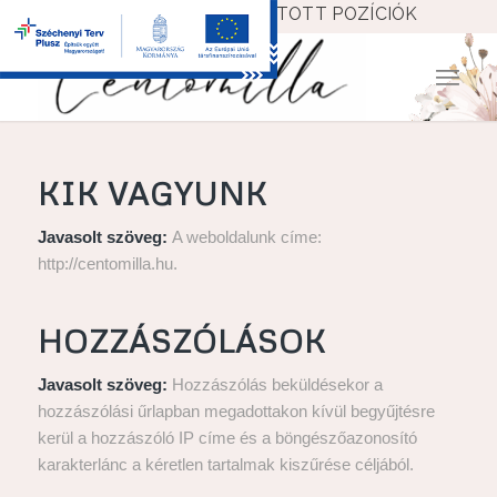
JELENTKEZÉS
NYITOTT POZÍCIÓK
KIK VAGYUNK
Javasolt szöveg:
A weboldalunk címe:
http://centomilla.hu.
HOZZÁSZÓLÁSOK
Javasolt szöveg:
Hozzászólás beküldésekor a
hozzászólási űrlapban megadottakon kívül begyűjtésre
kerül a hozzászóló IP címe és a böngészőazonosító
karakterlánc a kéretlen tartalmak kiszűrése céljából.