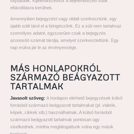
folytatódik. Kijelentkezéskor a bejelentkezési sütik
eltávolításra kerülnek.
Amennyiben bejegyzést vagy oldalt szerkesztünk, egy
újabb sütit tárol el a böngészőnk. Ez a süti nem tartalmaz
személyes adatot, egyszerűen csak a bejegyzés
azonosító számát tárolja, amelyet szerkesztettünk. Egy
nap múlva jár le az érvényessége.
MÁS HONLAPOKRÓL
SZÁRMAZÓ BEÁGYAZOTT
TARTALMAK
Javasolt szöveg:
A honlapon elérhető bejegyzések külső
forrásból származó beágyazott tartalmakat (pl. videók,
képek, cikkek stb.) használhatnak. A külső forrásból
származó beágyazott tartalmak pontosan úgy
viselkednek, mintha meglátogattunk volna egy másik
honlapot.