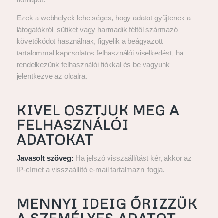
Ezek a webhelyek lehetséges, hogy adatot gyűjtenek a
látogatókról, sütiket vagy harmadik féltől származó
követőkódot használnak, figyelik a beágyazott
tartalommal kapcsolatos felhasználói viselkedést, ha
rendelkezünk felhasználói fiókkal és be vagyunk
jelentkezve az oldalra.
KIVEL OSZTJUK MEG A
FELHASZNÁLÓI
ADATOKAT
Javasolt szöveg:
Ha jelszó visszaállítást kér, akkor az
IP-címet a visszaállító e-mail tartalmazni fogja.
MENNYI IDEIG ŐRIZZÜK