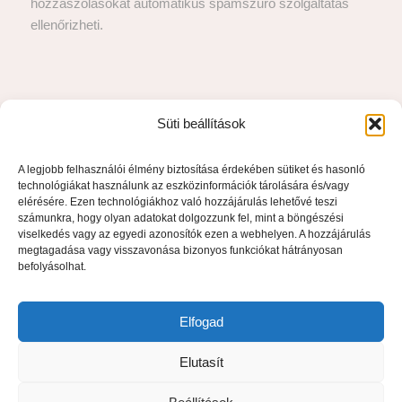
hozzászólásokat automatikus spamszűrő szolgáltatás
ellenőrizheti.
Süti beállítások
A legjobb felhasználói élmény biztosítása érdekében sütiket és hasonló
technológiákat használunk az eszközinformációk tárolására és/vagy
elérésére. Ezen technológiákhoz való hozzájárulás lehetővé teszi
számunkra, hogy olyan adatokat dolgozzunk fel, mint a böngészési
viselkedés vagy az egyedi azonosítók ezen a webhelyen. A hozzájárulás
megtagadása vagy visszavonása bizonyos funkciókat hátrányosan
befolyásolhat.
„Az otthon melege és a gondoskodás ölelése –
nálunk minden nap egy ajándék.”
Elfogad
Elutasít