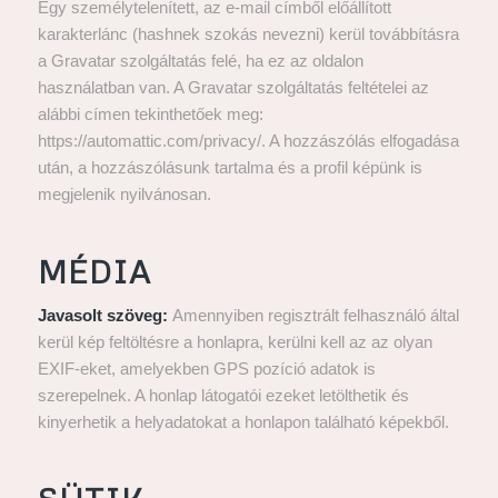
Egy személytelenített, az e-mail címből előállított
karakterlánc (hashnek szokás nevezni) kerül továbbításra
a Gravatar szolgáltatás felé, ha ez az oldalon
használatban van. A Gravatar szolgáltatás feltételei az
alábbi címen tekinthetőek meg:
https://automattic.com/privacy/. A hozzászólás elfogadása
után, a hozzászólásunk tartalma és a profil képünk is
megjelenik nyilvánosan.
MÉDIA
Javasolt szöveg:
Amennyiben regisztrált felhasználó által
kerül kép feltöltésre a honlapra, kerülni kell az az olyan
EXIF-eket, amelyekben GPS pozíció adatok is
szerepelnek. A honlap látogatói ezeket letölthetik és
kinyerhetik a helyadatokat a honlapon található képekből.