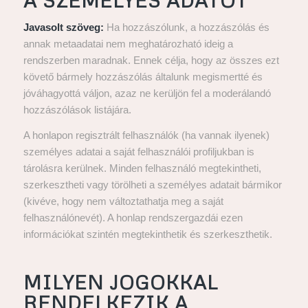
A SZEMÉLYES ADATOT
Javasolt szöveg:
Ha hozzászólunk, a hozzászólás és
annak metaadatai nem meghatározható ideig a
rendszerben maradnak. Ennek célja, hogy az összes ezt
követő bármely hozzászólás általunk megismertté és
jóváhagyottá váljon, azaz ne kerüljön fel a moderálandó
hozzászólások listájára.
A honlapon regisztrált felhasználók (ha vannak ilyenek)
személyes adatai a saját felhasználói profiljukban is
tárolásra kerülnek. Minden felhasználó megtekintheti,
szerkesztheti vagy törölheti a személyes adatait bármikor
(kivéve, hogy nem változtathatja meg a saját
felhasználónevét). A honlap rendszergazdái ezen
információkat szintén megtekinthetik és szerkeszthetik.
MILYEN JOGOKKAL
RENDELKEZIK A