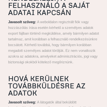
FELHASZNÁLÓ A SAJÁT
ADATAI KAPCSÁN
Javasolt szöveg:
A weboldalon regisztrált fiók vagy
hozzászólás írása esetén kérhető a személyes adatok
export fájlban történő megküldése, amely bármilyen adatot
tartalmaz, amit korábban a felhasználó rendelkezésünkre
bocsátott. Kérhető továbbá, hogy bármilyen korábban
megadott személyes adatot töröljük. Ez nem vonatkozik
azokra az adatokra, amelyeket adminisztrációs, jogi vagy
biztonsági okokból kötelező megőriznünk.
HOVÁ KERÜLNEK
TOVÁBBKÜLDÉSRE AZ
ADATOK
Javasolt szöveg:
A látogatók által beküldött